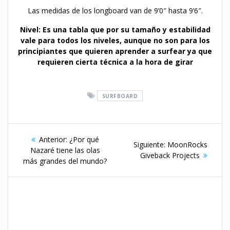
Las medidas de los longboard van de 9’0″ hasta 9’6″.
Nivel: Es una tabla que por su tamaño y estabilidad
vale para todos los niveles, aunque no son para los
principiantes que quieren aprender a surfear ya que
requieren cierta técnica a la hora de girar
SURFBOARD
Navegación
Entrada
Anterior:
¿Por qué
Siguiente
Siguiente:
MoonRocks
de
anterior:
Nazaré tiene las olas
entrada:
Giveback Projects
más grandes del mundo?
entradas