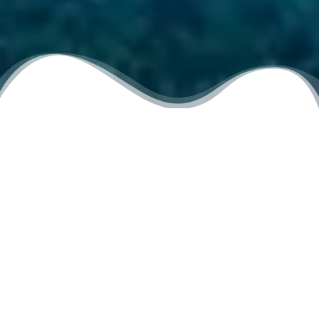
L O V E S U R F I N G, L O V E T H E P L A N E T,
L O V E Y O U R S E L F
CAMISETAS DE SURF