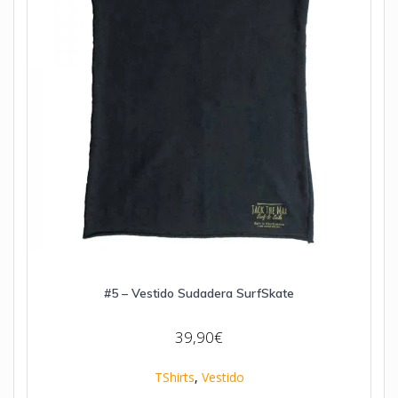
#5 – Vestido Sudadera SurfSkate
39,90
€
TShirts
,
Vestido