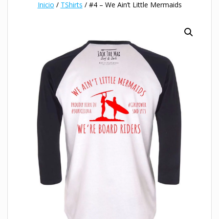
Inicio
/
TShirts
/ #4 – We Ain’t Little Mermaids