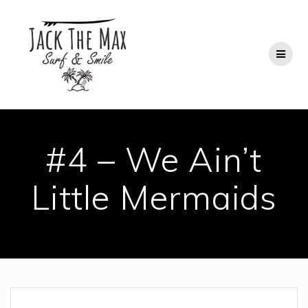
Saltar
al
contenido
#4 – We Ain’t
Little Mermaids