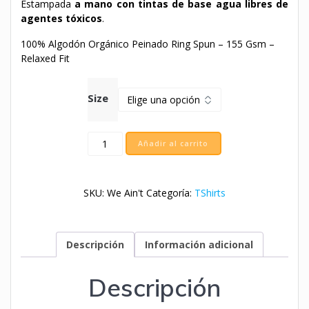
Estampada
a mano con
tintas de base agua libres de
agentes tóxicos
.
100% Algodón Orgánico Peinado Ring Spun – 155 Gsm –
Relaxed Fit
Size
#4
Añadir al carrito
-
We
Ain't
SKU:
We Ain't
Categoría:
TShirts
Little
Mermaids
cantidad
Descripción
Información adicional
Descripción